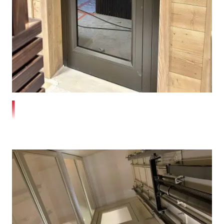
ASCENSEUR PRIVATIF EN EXTÉRIEUR