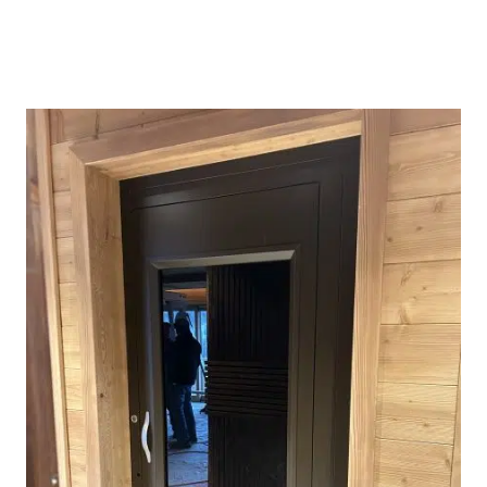
ASCENSEUR PRIVATIF