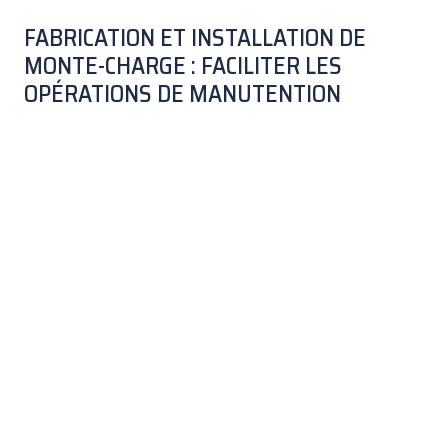
FABRICATION ET INSTALLATION DE
MONTE-CHARGE : FACILITER LES
OPÉRATIONS DE MANUTENTION
Votre activité implique le port de
charges lourdes
et
encombrantes ? Aussi, pour faciliter le chargement et
déchargement de votre matériel, vous souhaitez investir
dans des
solutions de levage efficaces
? Spécialisée
dans la
fabrication
et l’
installation d’appareils
élévateurs
, ADS conçoit et assure la mise en service
de
tout type de monte-charge
:
monte-charge industriel ;
monte-matériaux ;
ascenseur de charge ;
monte-voiture ;
etc.