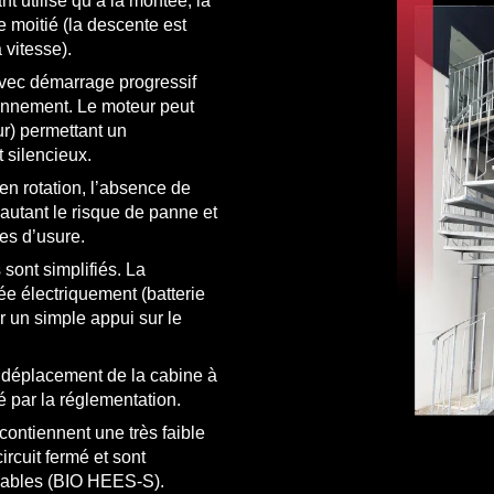
nt utilisé qu’à la montée, la
 moitié (la descente est
 vitesse).
vec démarrage progressif
ionnement. Le moteur peut
ur) permettant un
 silencieux.
 en rotation, l’absence de
’autant le risque de panne et
es d’usure.
ont simplifiés. La
e électriquement (batterie
r un simple appui sur le
 déplacement de la cabine à
 par la réglementation.
ontiennent une très faible
rcuit fermé et sont
dables (BIO HEES-S).