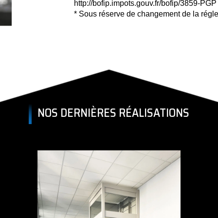
http://bofip.impots.gouv.fr/bofip/3859-PGP
* Sous réserve de changement de la régle
NOS DERNIÈRES RÉALISATIONS