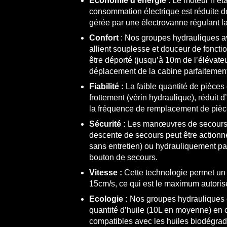
Economie d’énergie
: Le moteur n’éta
consommation électrique est réduite de
gérée par une électrovanne régulant la
Confort
: Nos groupes hydrauliques a
allient souplesse et douceur de fonct
être déporté (jusqu’à 10m de l’élévate
déplacement de la cabine parfaitement
Fiabilité :
La faible quantité de pièces
frottement (vérin hydraulique), réduit d
la fréquence de remplacement de pièc
Sécurité :
Les manœuvres de secours s
descente de secours peut être actionné
sans entretien) ou hydrauliquement pa
bouton de secours.
Vitesse :
Cette technologie permet un
15cm/s, ce qui est le maximum autorisé
Ecologie :
Nos groupes hydrauliques c
quantité d’huile (10L en moyenne) en ci
compatibles avec les huiles biodégra